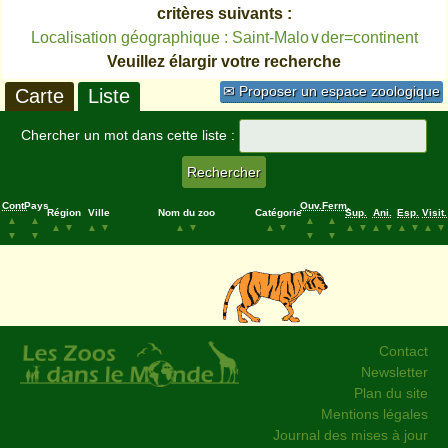
critères suivants :
Localisation géographique : Saint-Malo∨der=continent
Veuillez élargir votre recherche
✉ Proposer un espace zoologique
Carte
Liste
Chercher un mot dans cette liste :
Cont.
Pays
Ouv.
Ferm.
Région
Ville
Nom du zoo
Catégorie
Sup.
Ani.
Esp.
Visit.
▲
▲
▲
▲
▲
▼
▲
▼
▲
▼
▲
▼
▲
▼
▲
▼
▲
▼
▲
▼
▼
▼
▼
▼
Contact
Newsletter
Plan du site
Mentions légales
Journal des mises à jour