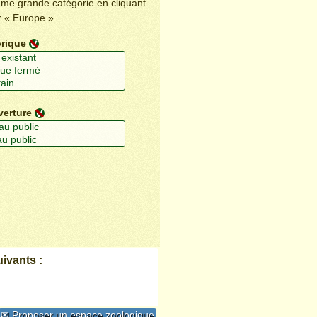
ême grande catégorie en cliquant
r « Europe ».
orique
verture
ivants :
✉ Proposer un espace zoologique