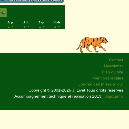
.
Sup.
Ani.
Esp.
Visit.
▲
▼
▲
▼
▲
▼
▲
▼
Contact
Newsletter
Plan du site
Mentions légales
Journal des mises à jour
Copyright © 2001-2026 J. Livet Tous droits réservés
Accompagnement technique et réalisation 2013 :
JojabaPro