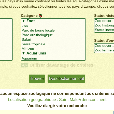
us les pays d'un même continent ou toutes les sous-catégories d'une m
emple, si vous souhaitez sélectionner tous les pays d'Europe, cliquez su
Catégorie
Statut hist
Statut d'ou
Utiliser davantage de critères
+/-
 aucun espace zoologique ne correspondant aux critères su
Localisation géographique : Saint-Malo∨der=continent
Veuillez élargir votre recherche