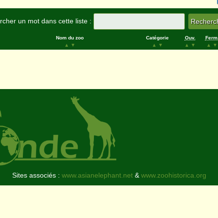
cher un mot dans cette liste :
Nom du zoo
Catégorie
Ouv.
Ferm
▲
▼
▲
▼
▲
▼
▲
▼
Sites associés :
www.asianelephant.net
&
www.zoohistorica.org