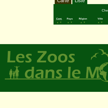
Carte
Liste
Cher
Cont.
Pays
Région
Ville
▲
▼
▲
▼
▲
▼
▲
▼