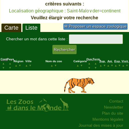
critères suivants :
Localisation géographique : Saint-Malo∨der=continent
Veuillez élargir votre recherche
✉ Proposer un espace zoologique
Carte
Liste
Chercher un mot dans cette liste :
Cont.
Pays
Ouv.
Ferm.
Région
Ville
Nom du zoo
Catégorie
Sup.
Ani.
Esp.
Visit.
▲
▲
▲
▲
▲
▼
▲
▼
▲
▼
▲
▼
▲
▼
▲
▼
▲
▼
▲
▼
▼
▼
▼
▼
Contact
Newsletter
Plan du site
Mentions légales
Journal des mises à jour