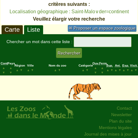
critères suivants :
Localisation géographique : Saint-Malo∨der=continent
Veuillez élargir votre recherche
✉ Proposer un espace zoologique
Carte
Liste
Chercher un mot dans cette liste :
Cont.
Pays
Ouv.
Ferm.
Région
Ville
Nom du zoo
Catégorie
Sup.
Ani.
Esp.
Visit.
▲
▲
▲
▲
▲
▼
▲
▼
▲
▼
▲
▼
▲
▼
▲
▼
▲
▼
▲
▼
▼
▼
▼
▼
Contact
Newsletter
Plan du site
Mentions légales
Journal des mises à jour