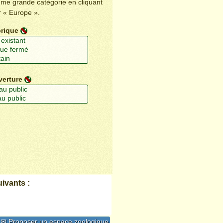
ême grande catégorie en cliquant
r « Europe ».
orique
verture
ivants :
✉ Proposer un espace zoologique