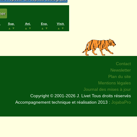
.
Sup.
Ani.
Esp.
Visit.
▲
▼
▲
▼
▲
▼
▲
▼
Contact
Newsletter
Plan du site
Mentions légales
Journal des mises à jour
Copyright © 2001-2026 J. Livet Tous droits réservés
Accompagnement technique et réalisation 2013 :
JojabaPro