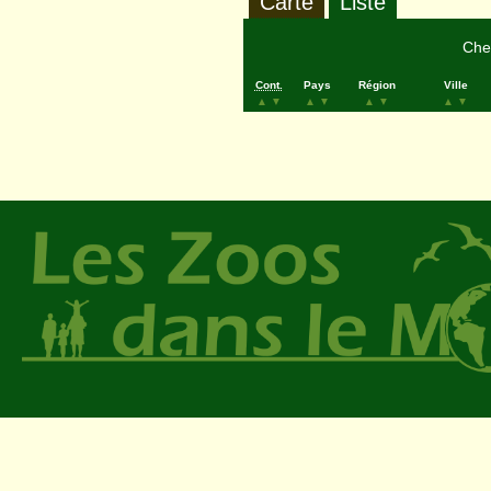
Carte
Liste
Cher
Cont.
Pays
Région
Ville
▲
▼
▲
▼
▲
▼
▲
▼