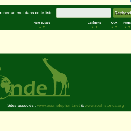
cher un mot dans cette liste :
Nom du zoo
Catégorie
Ouv.
Ferm
▲
▼
▲
▼
▲
▼
▲
▼
Sites associés :
www.asianelephant.net
&
www.zoohistorica.org