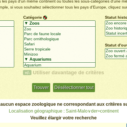
us les pays d'un même continent ou toutes les sous-catégories d'une m
emple, si vous souhaitez sélectionner tous les pays d'Europe, cliquez su
Catégorie
Statut hist
Statut d'ou
Utiliser davantage de critères
+/-
 aucun espace zoologique ne correspondant aux critères su
Localisation géographique : Saint-Malo∨der=continent
Veuillez élargir votre recherche