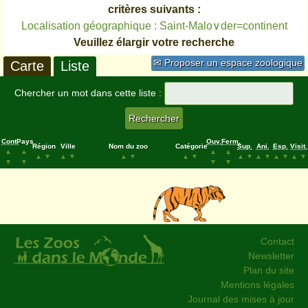
critères suivants :
Localisation géographique : Saint-Malo∨der=continent
Veuillez élargir votre recherche
✉ Proposer un espace zoologique
Carte
Liste
Chercher un mot dans cette liste :
Cont.
Pays
Ouv.
Ferm.
Région
Ville
Nom du zoo
Catégorie
Sup.
Ani.
Esp.
Visit.
▲
▲
▲
▲
▲
▼
▲
▼
▲
▼
▲
▼
▲
▼
▲
▼
▲
▼
▲
▼
▼
▼
▼
▼
Contact
Newsletter
Plan du site
Mentions légales
Journal des mises à jour