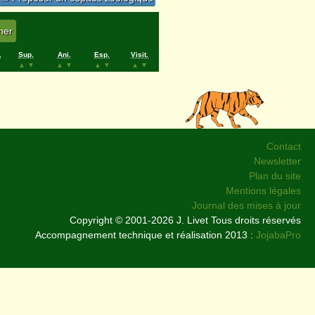
.
Sup.
Ani.
Esp.
Visit.
▲
▼
▲
▼
▲
▼
▲
▼
Contact
Newsletter
Plan du site
Mentions légales
Journal des mises à jour
Copyright © 2001-2026 J. Livet Tous droits réservés
Accompagnement technique et réalisation 2013 :
JojabaPro