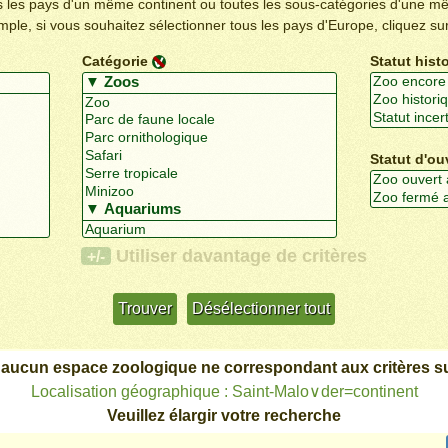
us les pays d'un même continent ou toutes les sous-catégories d'une m
emple, si vous souhaitez sélectionner tous les pays d'Europe, cliquez su
Catégorie
Statut hist
Statut d'ou
Utiliser davantage de critères
+/-
 aucun espace zoologique ne correspondant aux critères su
Localisation géographique : Saint-Malo∨der=continent
Veuillez élargir votre recherche