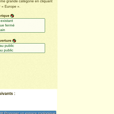
ême grande catégorie en cliquant
r « Europe ».
orique
verture
ivants :
✉ Proposer un espace zoologique