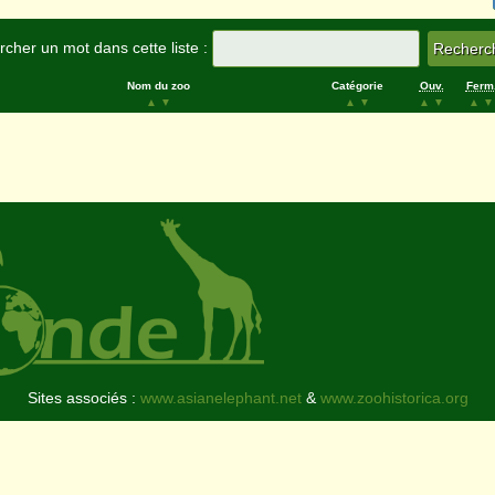
cher un mot dans cette liste :
Nom du zoo
Catégorie
Ouv.
Ferm
▲
▼
▲
▼
▲
▼
▲
▼
Sites associés :
www.asianelephant.net
&
www.zoohistorica.org