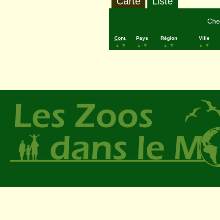
Carte
Liste
Cher
Cont.
Pays
Région
Ville
▲
▼
▲
▼
▲
▼
▲
▼