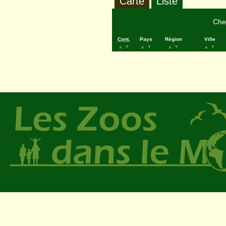
Carte
Liste
Cher
Cont.
Pays
Région
Ville
▲
▼
▲
▼
▲
▼
▲
▼