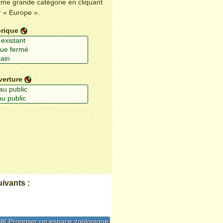
ême grande catégorie en cliquant
r « Europe ».
orique
verture
ivants :
✉ Proposer un espace zoologique