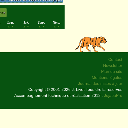
.
Sup.
Ani.
Esp.
Visit.
▲
▼
▲
▼
▲
▼
▲
▼
Contact
Newsletter
Plan du site
Mentions légales
Journal des mises à jour
Copyright © 2001-2026 J. Livet Tous droits réservés
Accompagnement technique et réalisation 2013 :
JojabaPro