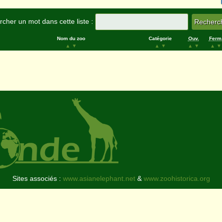
cher un mot dans cette liste :
Nom du zoo
Catégorie
Ouv.
Ferm
▲
▼
▲
▼
▲
▼
▲
▼
Sites associés :
www.asianelephant.net
&
www.zoohistorica.org