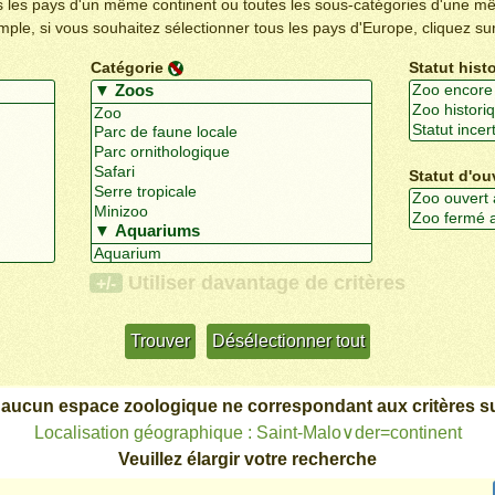
us les pays d'un même continent ou toutes les sous-catégories d'une m
emple, si vous souhaitez sélectionner tous les pays d'Europe, cliquez su
Catégorie
Statut hist
Statut d'ou
Utiliser davantage de critères
+/-
 aucun espace zoologique ne correspondant aux critères su
Localisation géographique : Saint-Malo∨der=continent
Veuillez élargir votre recherche