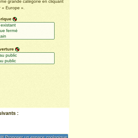
ême grande catégorie en cliquant
r « Europe ».
orique
verture
ivants :
✉ Proposer un espace zoologique