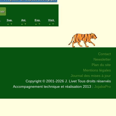
.
Sup.
Ani.
Esp.
Visit.
▲
▼
▲
▼
▲
▼
▲
▼
Contact
Newsletter
Plan du site
Mentions légales
Journal des mises à jour
Copyright © 2001-2026 J. Livet Tous droits réservés
Accompagnement technique et réalisation 2013 :
JojabaPro