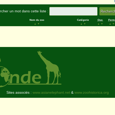
cher un mot dans cette liste :
Nom du zoo
Catégorie
Ouv.
Ferm
▲
▼
▲
▼
▲
▼
▲
▼
Sites associés :
www.asianelephant.net
&
www.zoohistorica.org