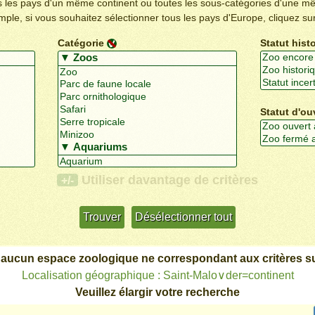
us les pays d'un même continent ou toutes les sous-catégories d'une m
emple, si vous souhaitez sélectionner tous les pays d'Europe, cliquez su
Catégorie
Statut hist
Statut d'ou
Utiliser davantage de critères
+/-
 aucun espace zoologique ne correspondant aux critères su
Localisation géographique : Saint-Malo∨der=continent
Veuillez élargir votre recherche