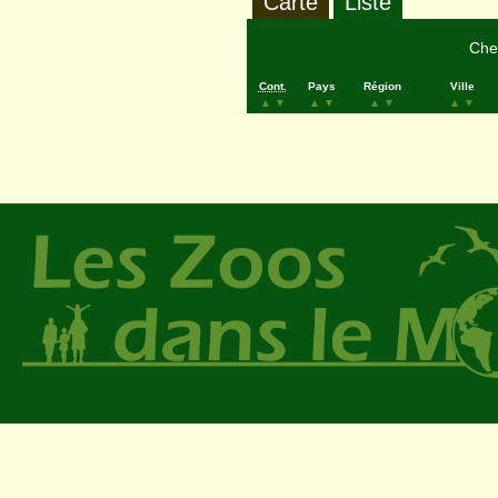
Carte
Liste
Cher
Cont.
Pays
Région
Ville
▲
▼
▲
▼
▲
▼
▲
▼