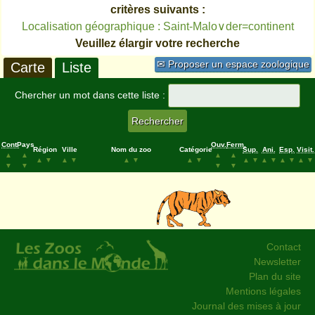
critères suivants :
Localisation géographique : Saint-Malo∨der=continent
Veuillez élargir votre recherche
✉ Proposer un espace zoologique
Carte
Liste
Chercher un mot dans cette liste :
Cont.
Pays
Ouv.
Ferm.
Région
Ville
Nom du zoo
Catégorie
Sup.
Ani.
Esp.
Visit.
▲
▲
▲
▲
▲
▼
▲
▼
▲
▼
▲
▼
▲
▼
▲
▼
▲
▼
▲
▼
▼
▼
▼
▼
Contact
Newsletter
Plan du site
Mentions légales
Journal des mises à jour