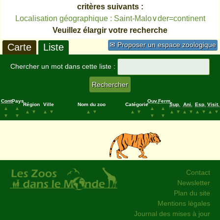
critères suivants :
Localisation géographique : Saint-Malo∨der=continent
Veuillez élargir votre recherche
✉ Proposer un espace zoologique
Carte
Liste
Chercher un mot dans cette liste :
Cont.
Pays
Ouv.
Ferm.
Région
Ville
Nom du zoo
Catégorie
Sup.
Ani.
Esp.
Visit.
▲
▲
▲
▲
▲
▼
▲
▼
▲
▼
▲
▼
▲
▼
▲
▼
▲
▼
▲
▼
▼
▼
▼
▼
Contact
Newsletter
Plan du site
Mentions légales
Journal des mises à jour