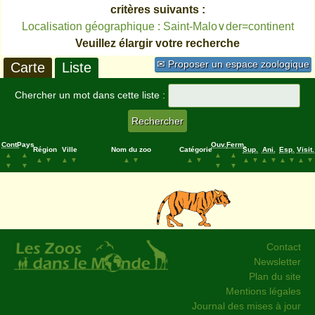
critères suivants :
Localisation géographique : Saint-Malo∨der=continent
Veuillez élargir votre recherche
✉ Proposer un espace zoologique
Carte
Liste
Chercher un mot dans cette liste :
Cont.
Pays
Ouv.
Ferm.
Région
Ville
Nom du zoo
Catégorie
Sup.
Ani.
Esp.
Visit.
▲
▲
▲
▲
▲
▼
▲
▼
▲
▼
▲
▼
▲
▼
▲
▼
▲
▼
▲
▼
▼
▼
▼
▼
Contact
Newsletter
Plan du site
Mentions légales
Journal des mises à jour