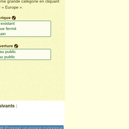
ême grande catégorie en cliquant
r « Europe ».
orique
verture
ivants :
✉ Proposer un espace zoologique