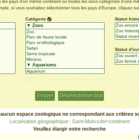
us les pays d'un même continent ou toutes les sous-catégories d'une m
emple, si vous souhaitez sélectionner tous les pays d'Europe, cliquez su
Catégorie
Statut hist
Statut d'ou
Utiliser davantage de critères
+/-
 aucun espace zoologique ne correspondant aux critères su
Localisation géographique : Saint-Malo∨der=continent
Veuillez élargir votre recherche