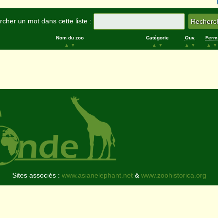
cher un mot dans cette liste :
Nom du zoo
Catégorie
Ouv.
Ferm
▲
▼
▲
▼
▲
▼
▲
▼
Sites associés :
www.asianelephant.net
&
www.zoohistorica.org