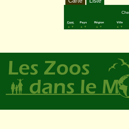
Carte
Liste
Cher
Cont.
Pays
Région
Ville
▲
▼
▲
▼
▲
▼
▲
▼