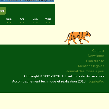
.
Sup.
Ani.
Esp.
Visit.
▲
▼
▲
▼
▲
▼
▲
▼
Contact
Newsletter
Plan du site
Mentions légales
Journal des mises à jour
Copyright © 2001-2026 J. Livet Tous droits réservés
Accompagnement technique et réalisation 2013 :
JojabaPro