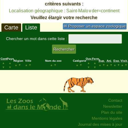
critères suivants :
Localisation géographique : Saint-Malo∨der=continent
Veuillez élargir votre recherche
✉ Proposer un espace zoologique
Carte
Liste
Chercher un mot dans cette liste :
Cont.
Pays
Ouv.
Ferm.
Région
Ville
Nom du zoo
Catégorie
Sup.
Ani.
Esp.
Visit.
▲
▲
▲
▲
▲
▼
▲
▼
▲
▼
▲
▼
▲
▼
▲
▼
▲
▼
▲
▼
▼
▼
▼
▼
Contact
Newsletter
Plan du site
Mentions légales
Journal des mises à jour