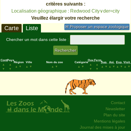
critères suivants :
Localisation géographique : Redwood City∨der=city
Veuillez élargir votre recherche
✉ Proposer un espace zoologique
Carte
Liste
Chercher un mot dans cette liste :
Cont.
Pays
Ouv.
Ferm.
Région
Ville
Nom du zoo
Catégorie
Sup.
Ani.
Esp.
Visit.
▲
▲
▲
▲
▲
▼
▲
▼
▲
▼
▲
▼
▲
▼
▲
▼
▲
▼
▲
▼
▼
▼
▼
▼
Contact
Newsletter
Plan du site
Mentions légales
Journal des mises à jour