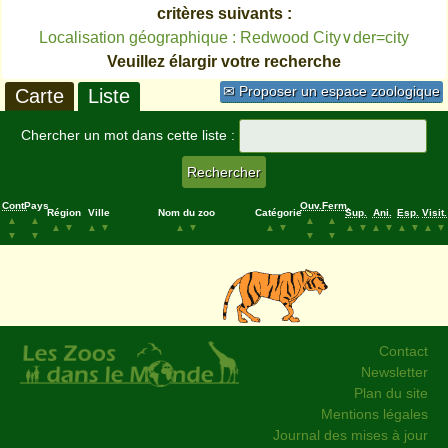
critères suivants :
Localisation géographique : Redwood City∨der=city
Veuillez élargir votre recherche
✉ Proposer un espace zoologique
Carte
Liste
Chercher un mot dans cette liste :
Cont.
Pays
Ouv.
Ferm.
Région
Ville
Nom du zoo
Catégorie
Sup.
Ani.
Esp.
Visit.
▲
▲
▲
▲
▲
▼
▲
▼
▲
▼
▲
▼
▲
▼
▲
▼
▲
▼
▲
▼
▼
▼
▼
▼
Contact
Newsletter
Plan du site
Mentions légales
Journal des mises à jour