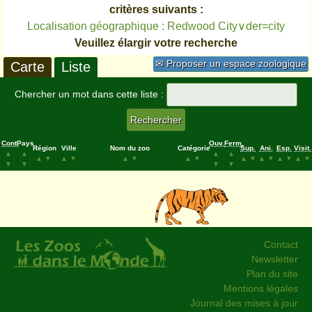
critères suivants :
Localisation géographique : Redwood City∨der=city
Veuillez élargir votre recherche
✉ Proposer un espace zoologique
Carte
Liste
Chercher un mot dans cette liste :
Cont.
Pays
Ouv.
Ferm.
Région
Ville
Nom du zoo
Catégorie
Sup.
Ani.
Esp.
Visit.
▲
▲
▲
▲
▲
▼
▲
▼
▲
▼
▲
▼
▲
▼
▲
▼
▲
▼
▲
▼
▼
▼
▼
▼
Contact
Newsletter
Plan du site
Mentions légales
Journal des mises à jour