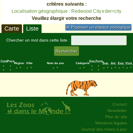
critères suivants :
Localisation géographique : Redwood City∨der=city
Veuillez élargir votre recherche
✉ Proposer un espace zoologique
Carte
Liste
Chercher un mot dans cette liste :
Cont.
Pays
Ouv.
Ferm.
Région
Ville
Nom du zoo
Catégorie
Sup.
Ani.
Esp.
Visit.
▲
▲
▲
▲
▲
▼
▲
▼
▲
▼
▲
▼
▲
▼
▲
▼
▲
▼
▲
▼
▼
▼
▼
▼
Contact
Newsletter
Plan du site
Mentions légales
Journal des mises à jour