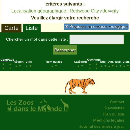
critères suivants :
Localisation géographique : Redwood City∨der=city
Veuillez élargir votre recherche
✉ Proposer un espace zoologique
Carte
Liste
Chercher un mot dans cette liste :
Cont.
Pays
Ouv.
Ferm.
Région
Ville
Nom du zoo
Catégorie
Sup.
Ani.
Esp.
Visit.
▲
▲
▲
▲
▲
▼
▲
▼
▲
▼
▲
▼
▲
▼
▲
▼
▲
▼
▲
▼
▼
▼
▼
▼
Contact
Newsletter
Plan du site
Mentions légales
Journal des mises à jour