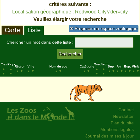
critères suivants :
Localisation géographique : Redwood City∨der=city
Veuillez élargir votre recherche
✉ Proposer un espace zoologique
Carte
Liste
Chercher un mot dans cette liste :
Cont.
Pays
Ouv.
Ferm.
Région
Ville
Nom du zoo
Catégorie
Sup.
Ani.
Esp.
Visit.
▲
▲
▲
▲
▲
▼
▲
▼
▲
▼
▲
▼
▲
▼
▲
▼
▲
▼
▲
▼
▼
▼
▼
▼
Contact
Newsletter
Plan du site
Mentions légales
Journal des mises à jour