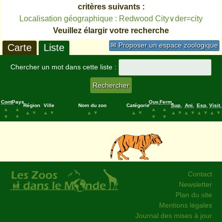
critères suivants :
Localisation géographique : Redwood City∨der=city
Veuillez élargir votre recherche
✉ Proposer un espace zoologique
Carte
Liste
Chercher un mot dans cette liste :
Cont.
Pays
Ouv.
Ferm.
Région
Ville
Nom du zoo
Catégorie
Sup.
Ani.
Esp.
Visit.
▲
▲
▲
▲
▲
▼
▲
▼
▲
▼
▲
▼
▲
▼
▲
▼
▲
▼
▲
▼
▼
▼
▼
▼
Contact
Newsletter
Plan du site
Mentions légales
Journal des mises à jour