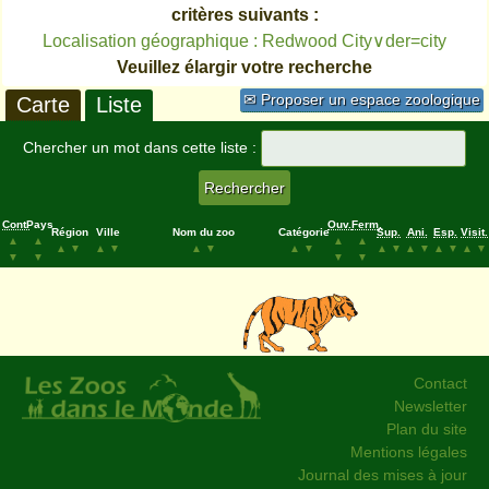
critères suivants :
Localisation géographique : Redwood City∨der=city
Veuillez élargir votre recherche
✉ Proposer un espace zoologique
Carte
Liste
Chercher un mot dans cette liste :
Cont.
Pays
Ouv.
Ferm.
Région
Ville
Nom du zoo
Catégorie
Sup.
Ani.
Esp.
Visit.
▲
▲
▲
▲
▲
▼
▲
▼
▲
▼
▲
▼
▲
▼
▲
▼
▲
▼
▲
▼
▼
▼
▼
▼
Contact
Newsletter
Plan du site
Mentions légales
Journal des mises à jour