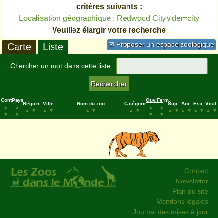
critères suivants :
Localisation géographique : Redwood City∨der=city
Veuillez élargir votre recherche
✉ Proposer un espace zoologique
Carte
Liste
Chercher un mot dans cette liste :
Cont.
Pays
Ouv.
Ferm.
Région
Ville
Nom du zoo
Catégorie
Sup.
Ani.
Esp.
Visit.
▲
▲
▲
▲
▲
▼
▲
▼
▲
▼
▲
▼
▲
▼
▲
▼
▲
▼
▲
▼
▼
▼
▼
▼
Contact
Newsletter
Plan du site
Mentions légales
Journal des mises à jour