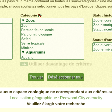
us les pays d'un même continent ou toutes les sous-catégories d'une m
emple, si vous souhaitez sélectionner tous les pays d'Europe, cliquez su
Catégorie
Statut hist
Statut d'ou
Utiliser davantage de critères
+/-
 aucun espace zoologique ne correspondant aux critères su
Localisation géographique : Redwood City∨der=city
Veuillez élargir votre recherche