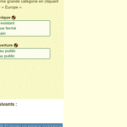
ême grande catégorie en cliquant
r « Europe ».
orique
verture
ivants :
✉ Proposer un espace zoologique