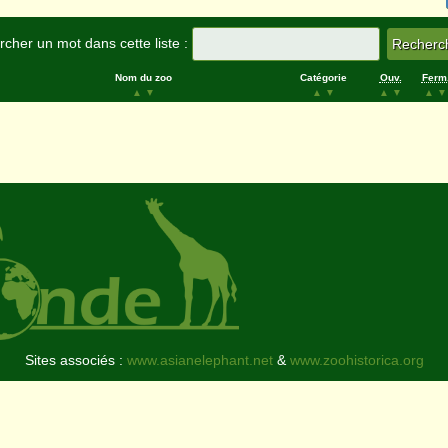
cher un mot dans cette liste :
Nom du zoo
Catégorie
Ouv.
Ferm
▲
▼
▲
▼
▲
▼
▲
▼
Sites associés :
www.asianelephant.net
&
www.zoohistorica.org