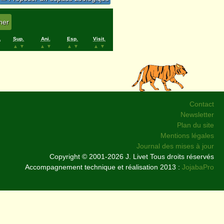
.
Sup.
Ani.
Esp.
Visit.
▲
▼
▲
▼
▲
▼
▲
▼
Contact
Newsletter
Plan du site
Mentions légales
Journal des mises à jour
Copyright © 2001-2026 J. Livet Tous droits réservés
Accompagnement technique et réalisation 2013 :
JojabaPro