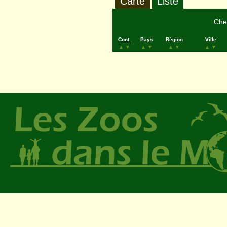
Carte
Liste
Cher
Cont.
Pays
Région
Ville
▲
▼
▲
▼
▲
▼
▲
▼