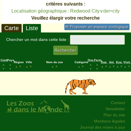
critères suivants :
Localisation géographique : Redwood City∨der=city
Veuillez élargir votre recherche
✉ Proposer un espace zoologique
Carte
Liste
Chercher un mot dans cette liste :
Cont.
Pays
Ouv.
Ferm.
Région
Ville
Nom du zoo
Catégorie
Sup.
Ani.
Esp.
Visit.
▲
▲
▲
▲
▲
▼
▲
▼
▲
▼
▲
▼
▲
▼
▲
▼
▲
▼
▲
▼
▼
▼
▼
▼
Contact
Newsletter
Plan du site
Mentions légales
Journal des mises à jour