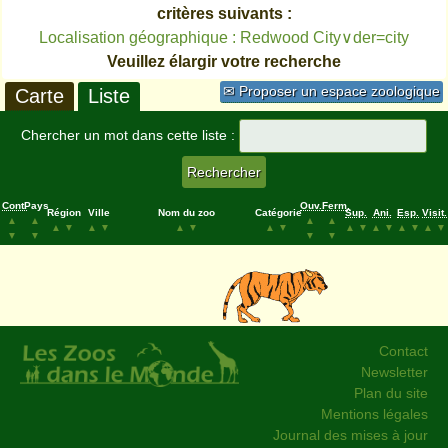
critères suivants :
Localisation géographique : Redwood City∨der=city
Veuillez élargir votre recherche
✉ Proposer un espace zoologique
Carte
Liste
Chercher un mot dans cette liste :
Cont.
Pays
Ouv.
Ferm.
Région
Ville
Nom du zoo
Catégorie
Sup.
Ani.
Esp.
Visit.
▲
▲
▲
▲
▲
▼
▲
▼
▲
▼
▲
▼
▲
▼
▲
▼
▲
▼
▲
▼
▼
▼
▼
▼
Contact
Newsletter
Plan du site
Mentions légales
Journal des mises à jour