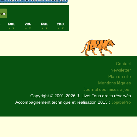
.
Sup.
Ani.
Esp.
Visit.
▲
▼
▲
▼
▲
▼
▲
▼
Contact
Newsletter
Plan du site
Mentions légales
Journal des mises à jour
Copyright © 2001-2026 J. Livet Tous droits réservés
Accompagnement technique et réalisation 2013 :
JojabaPro