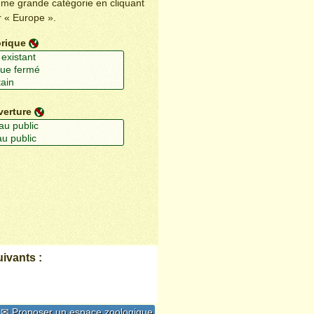
ême grande catégorie en cliquant
r « Europe ».
orique
verture
ivants :
✉ Proposer un espace zoologique