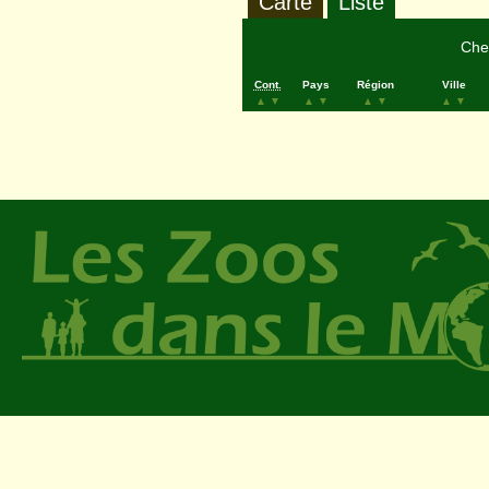
Carte
Liste
Cher
Cont.
Pays
Région
Ville
▲
▼
▲
▼
▲
▼
▲
▼