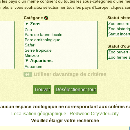
us les pays d'un même continent ou toutes les sous-catégories d'une m
emple, si vous souhaitez sélectionner tous les pays d'Europe, cliquez su
Catégorie
Statut hist
Statut d'ou
Utiliser davantage de critères
+/-
 aucun espace zoologique ne correspondant aux critères su
Localisation géographique : Redwood City∨der=city
Veuillez élargir votre recherche