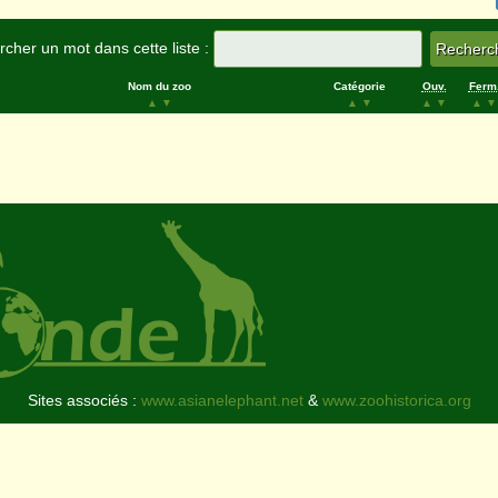
cher un mot dans cette liste :
Nom du zoo
Catégorie
Ouv.
Ferm
▲
▼
▲
▼
▲
▼
▲
▼
Sites associés :
www.asianelephant.net
&
www.zoohistorica.org