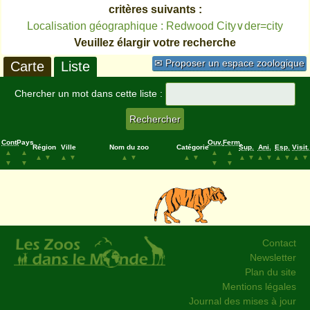
critères suivants :
Localisation géographique : Redwood City∨der=city
Veuillez élargir votre recherche
✉ Proposer un espace zoologique
Carte
Liste
Chercher un mot dans cette liste :
Cont.
Pays
Ouv.
Ferm.
Région
Ville
Nom du zoo
Catégorie
Sup.
Ani.
Esp.
Visit.
▲
▲
▲
▲
▲
▼
▲
▼
▲
▼
▲
▼
▲
▼
▲
▼
▲
▼
▲
▼
▼
▼
▼
▼
Contact
Newsletter
Plan du site
Mentions légales
Journal des mises à jour