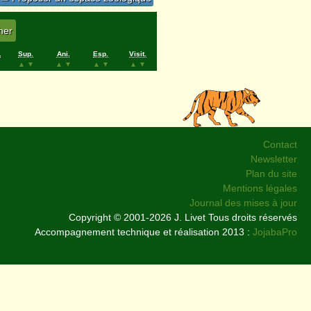
.
Sup.
Ani.
Esp.
Visit.
▲
▼
▲
▼
▲
▼
▲
▼
Contact
Newsletter
Plan du site
Mentions légales
Journal des mises à jour
Copyright © 2001-2026 J. Livet Tous droits réservés
Accompagnement technique et réalisation 2013 :
JojabaPro