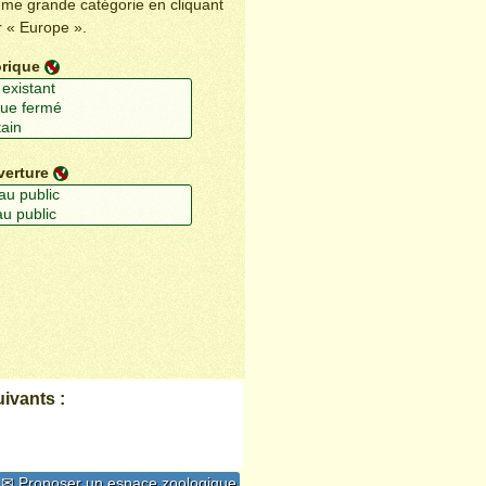
ême grande catégorie en cliquant
r « Europe ».
orique
verture
ivants :
✉ Proposer un espace zoologique