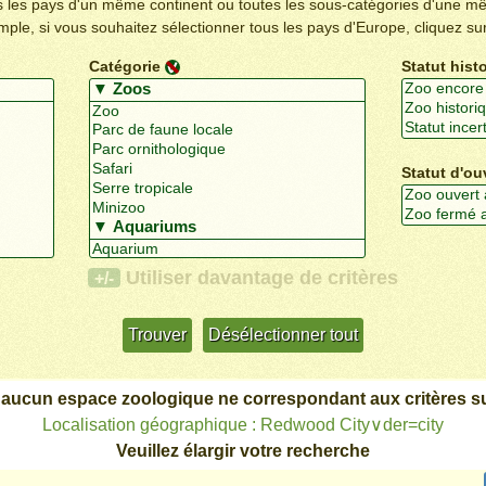
us les pays d'un même continent ou toutes les sous-catégories d'une m
emple, si vous souhaitez sélectionner tous les pays d'Europe, cliquez su
Catégorie
Statut hist
Statut d'ou
Utiliser davantage de critères
+/-
 aucun espace zoologique ne correspondant aux critères su
Localisation géographique : Redwood City∨der=city
Veuillez élargir votre recherche