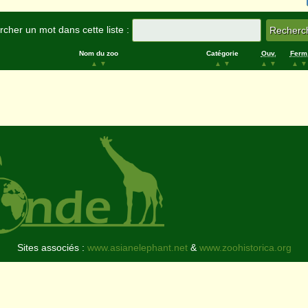
cher un mot dans cette liste :
Nom du zoo
Catégorie
Ouv.
Ferm
▲
▼
▲
▼
▲
▼
▲
▼
Sites associés :
www.asianelephant.net
&
www.zoohistorica.org