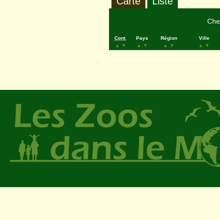
Carte
Liste
Cher
Cont.
Pays
Région
Ville
▲
▼
▲
▼
▲
▼
▲
▼