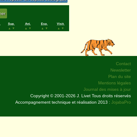
.
Sup.
Ani.
Esp.
Visit.
▲
▼
▲
▼
▲
▼
▲
▼
Contact
Newsletter
Plan du site
Mentions légales
Journal des mises à jour
Copyright © 2001-2026 J. Livet Tous droits réservés
Accompagnement technique et réalisation 2013 :
JojabaPro