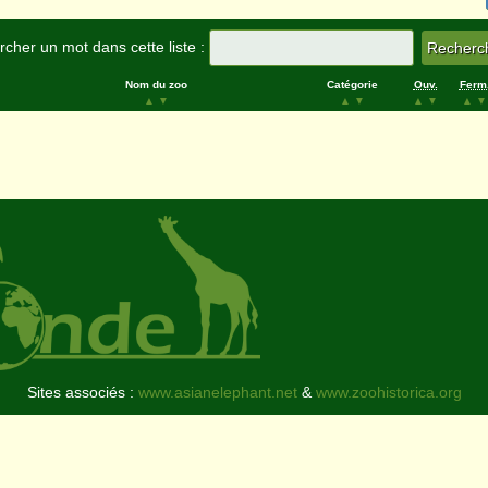
cher un mot dans cette liste :
Nom du zoo
Catégorie
Ouv.
Ferm
▲
▼
▲
▼
▲
▼
▲
▼
Sites associés :
www.asianelephant.net
&
www.zoohistorica.org