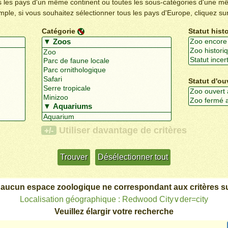
us les pays d'un même continent ou toutes les sous-catégories d'une m
emple, si vous souhaitez sélectionner tous les pays d'Europe, cliquez su
Catégorie
Statut hist
Statut d'ou
Utiliser davantage de critères
+/-
 aucun espace zoologique ne correspondant aux critères su
Localisation géographique : Redwood City∨der=city
Veuillez élargir votre recherche