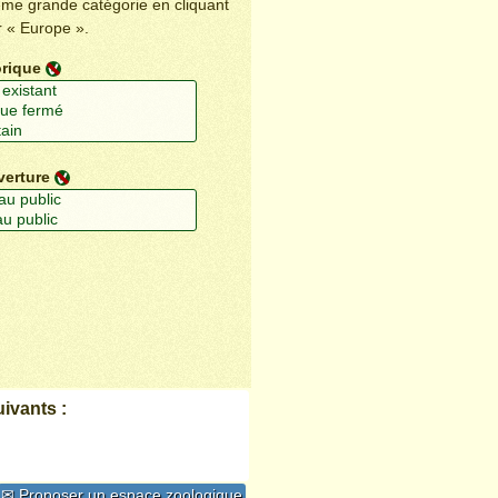
ême grande catégorie en cliquant
r « Europe ».
orique
verture
ivants :
✉ Proposer un espace zoologique