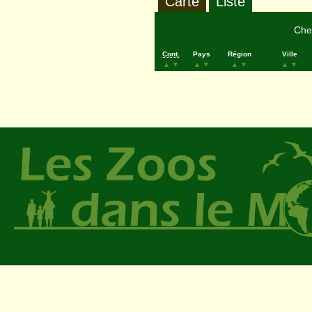
Carte
Liste
Cher
Cont.
Pays
Région
Ville
▲
▼
▲
▼
▲
▼
▲
▼