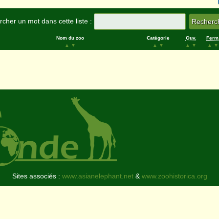
cher un mot dans cette liste :
Nom du zoo
Catégorie
Ouv.
Ferm
▲
▼
▲
▼
▲
▼
▲
▼
Sites associés :
www.asianelephant.net
&
www.zoohistorica.org