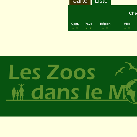
Carte
Liste
Cher
Cont.
Pays
Région
Ville
▲
▼
▲
▼
▲
▼
▲
▼