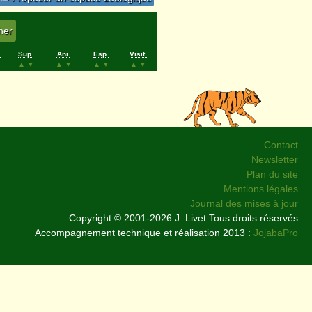
.
Sup.
Ani.
Esp.
Visit.
▲
▼
▲
▼
▲
▼
▲
▼
Contact
Newsletter
Plan du site
Mentions légales
Journal des mises à jour
Copyright © 2001-2026 J. Livet Tous droits réservés
Accompagnement technique et réalisation 2013 :
JojabaPro