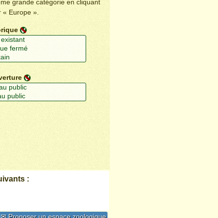
ême grande catégorie en cliquant
r « Europe ».
orique
verture
ivants :
✉ Proposer un espace zoologique