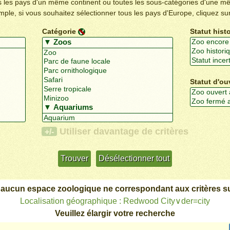
us les pays d'un même continent ou toutes les sous-catégories d'une m
emple, si vous souhaitez sélectionner tous les pays d'Europe, cliquez su
Catégorie
Statut hist
Statut d'ou
Utiliser davantage de critères
+/-
 aucun espace zoologique ne correspondant aux critères su
Localisation géographique : Redwood City∨der=city
Veuillez élargir votre recherche