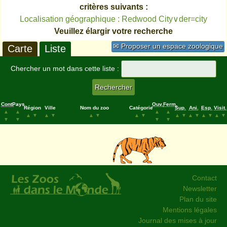
critères suivants :
Localisation géographique : Redwood City∨der=city
Veuillez élargir votre recherche
✉ Proposer un espace zoologique
Carte
Liste
Chercher un mot dans cette liste :
Cont.
Pays
Ouv.
Ferm.
Région
Ville
Nom du zoo
Catégorie
Sup.
Ani.
Esp.
Visit.
▲
▲
▲
▲
▲
▼
▲
▼
▲
▼
▲
▼
▲
▼
▲
▼
▲
▼
▲
▼
▼
▼
▼
▼
Contact
Newsletter
Plan du site
Mentions légales
Journal des mises à jour