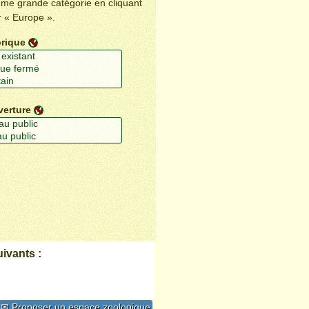
ême grande catégorie en cliquant
r « Europe ».
orique
verture
ivants :
✉ Proposer un espace zoologique