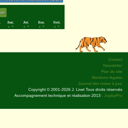
.
Sup.
Ani.
Esp.
Visit.
▲
▼
▲
▼
▲
▼
▲
▼
Contact
Newsletter
Plan du site
Mentions légales
Journal des mises à jour
Copyright © 2001-2026 J. Livet Tous droits réservés
Accompagnement technique et réalisation 2013 :
JojabaPro