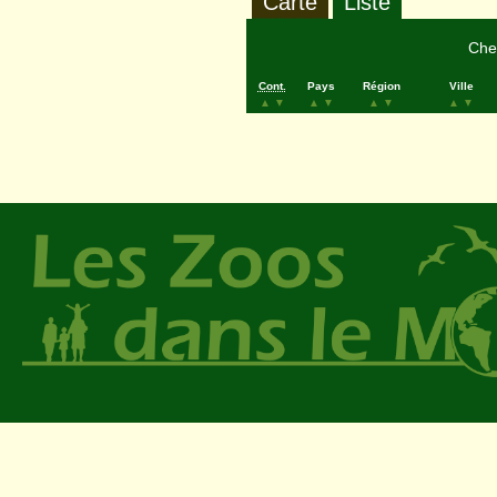
Carte
Liste
Cher
Cont.
Pays
Région
Ville
▲
▼
▲
▼
▲
▼
▲
▼