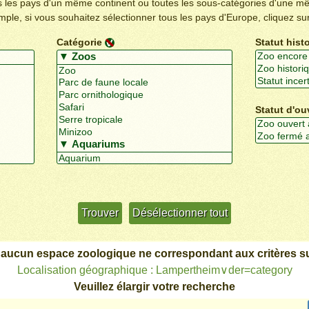
us les pays d'un même continent ou toutes les sous-catégories d'une m
emple, si vous souhaitez sélectionner tous les pays d'Europe, cliquez su
Catégorie
Statut hist
Statut d'ou
Utiliser davantage de critères
+/-
 aucun espace zoologique ne correspondant aux critères su
Localisation géographique : Lampertheim∨der=category
Veuillez élargir votre recherche