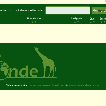
cher un mot dans cette liste :
Nom du zoo
Catégorie
Ouv.
Ferm
▲
▼
▲
▼
▲
▼
▲
▼
Sites associés :
www.asianelephant.net
&
www.zoohistorica.org