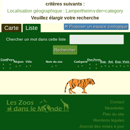
critères suivants :
Localisation géographique : Lampertheim∨der=category
Veuillez élargir votre recherche
✉ Proposer un espace zoologique
Carte
Liste
Chercher un mot dans cette liste :
Cont.
Pays
Ouv.
Ferm.
Région
Ville
Nom du zoo
Catégorie
Sup.
Ani.
Esp.
Visit.
▲
▲
▲
▲
▲
▼
▲
▼
▲
▼
▲
▼
▲
▼
▲
▼
▲
▼
▲
▼
▼
▼
▼
▼
Contact
Newsletter
Plan du site
Mentions légales
Journal des mises à jour