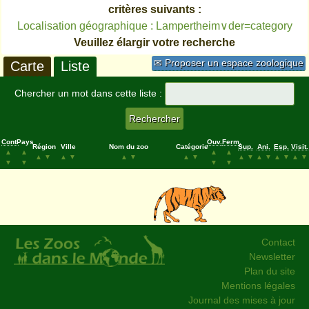
critères suivants :
Localisation géographique : Lampertheim∨der=category
Veuillez élargir votre recherche
✉ Proposer un espace zoologique
Carte
Liste
Chercher un mot dans cette liste :
Cont.
Pays
Ouv.
Ferm.
Région
Ville
Nom du zoo
Catégorie
Sup.
Ani.
Esp.
Visit.
▲
▲
▲
▲
▲
▼
▲
▼
▲
▼
▲
▼
▲
▼
▲
▼
▲
▼
▲
▼
▼
▼
▼
▼
Contact
Newsletter
Plan du site
Mentions légales
Journal des mises à jour