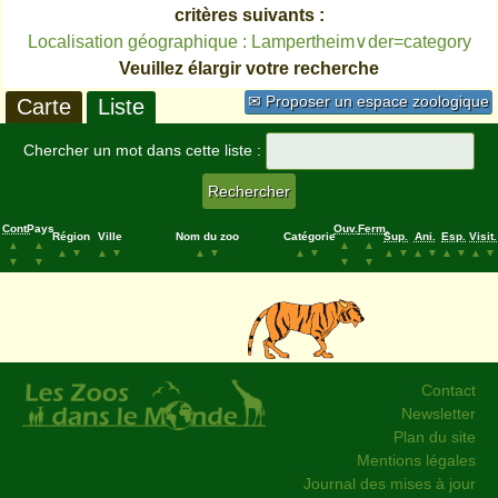
critères suivants :
Localisation géographique : Lampertheim∨der=category
Veuillez élargir votre recherche
✉ Proposer un espace zoologique
Carte
Liste
Chercher un mot dans cette liste :
Cont.
Pays
Ouv.
Ferm.
Région
Ville
Nom du zoo
Catégorie
Sup.
Ani.
Esp.
Visit.
▲
▲
▲
▲
▲
▼
▲
▼
▲
▼
▲
▼
▲
▼
▲
▼
▲
▼
▲
▼
▼
▼
▼
▼
Contact
Newsletter
Plan du site
Mentions légales
Journal des mises à jour