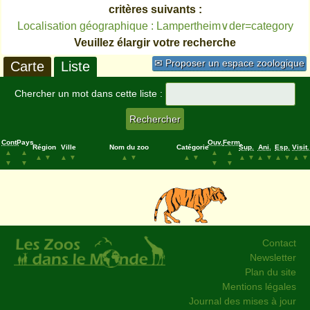
critères suivants :
Localisation géographique : Lampertheim∨der=category
Veuillez élargir votre recherche
✉ Proposer un espace zoologique
Carte
Liste
Chercher un mot dans cette liste :
Cont.
Pays
Ouv.
Ferm.
Région
Ville
Nom du zoo
Catégorie
Sup.
Ani.
Esp.
Visit.
▲
▲
▲
▲
▲
▼
▲
▼
▲
▼
▲
▼
▲
▼
▲
▼
▲
▼
▲
▼
▼
▼
▼
▼
Contact
Newsletter
Plan du site
Mentions légales
Journal des mises à jour