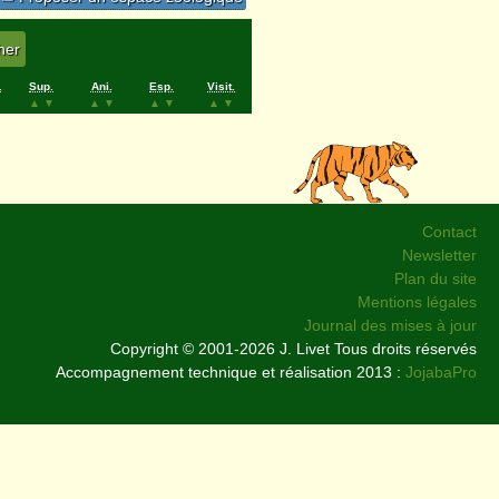
.
Sup.
Ani.
Esp.
Visit.
▲
▼
▲
▼
▲
▼
▲
▼
Contact
Newsletter
Plan du site
Mentions légales
Journal des mises à jour
Copyright © 2001-2026 J. Livet Tous droits réservés
Accompagnement technique et réalisation 2013 :
JojabaPro