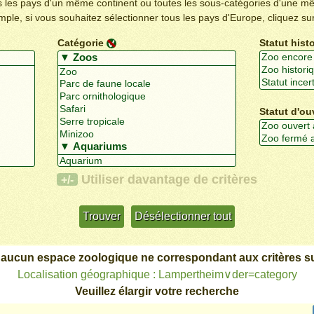
us les pays d'un même continent ou toutes les sous-catégories d'une m
emple, si vous souhaitez sélectionner tous les pays d'Europe, cliquez su
Catégorie
Statut hist
Statut d'ou
Utiliser davantage de critères
+/-
 aucun espace zoologique ne correspondant aux critères su
Localisation géographique : Lampertheim∨der=category
Veuillez élargir votre recherche