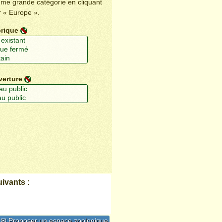
ême grande catégorie en cliquant
r « Europe ».
orique
verture
ivants :
✉ Proposer un espace zoologique