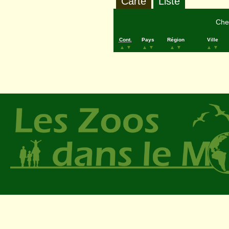
Carte
Liste
Cher
Cont.
Pays
Région
Ville
▲
▼
▲
▼
▲
▼
▲
▼