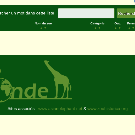
cher un mot dans cette liste :
Nom du zoo
Catégorie
Ouv.
Ferm
▲
▼
▲
▼
▲
▼
▲
▼
Sites associés :
www.asianelephant.net
&
www.zoohistorica.org