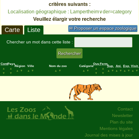
critères suivants :
Localisation géographique : Lampertheim∨der=category
Veuillez élargir votre recherche
✉ Proposer un espace zoologique
Carte
Liste
Chercher un mot dans cette liste :
Cont.
Pays
Ouv.
Ferm.
Région
Ville
Nom du zoo
Catégorie
Sup.
Ani.
Esp.
Visit.
▲
▲
▲
▲
▲
▼
▲
▼
▲
▼
▲
▼
▲
▼
▲
▼
▲
▼
▲
▼
▼
▼
▼
▼
Contact
Newsletter
Plan du site
Mentions légales
Journal des mises à jour