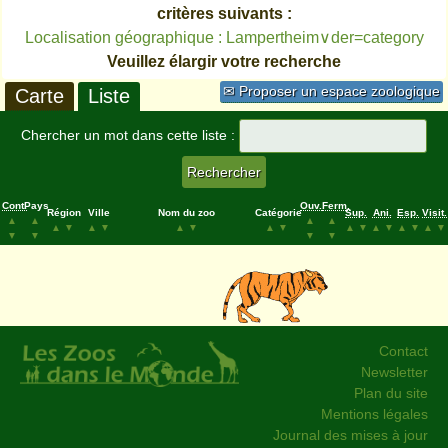
critères suivants :
Localisation géographique : Lampertheim∨der=category
Veuillez élargir votre recherche
✉ Proposer un espace zoologique
Carte
Liste
Chercher un mot dans cette liste :
Cont.
Pays
Ouv.
Ferm.
Région
Ville
Nom du zoo
Catégorie
Sup.
Ani.
Esp.
Visit.
▲
▲
▲
▲
▲
▼
▲
▼
▲
▼
▲
▼
▲
▼
▲
▼
▲
▼
▲
▼
▼
▼
▼
▼
Contact
Newsletter
Plan du site
Mentions légales
Journal des mises à jour