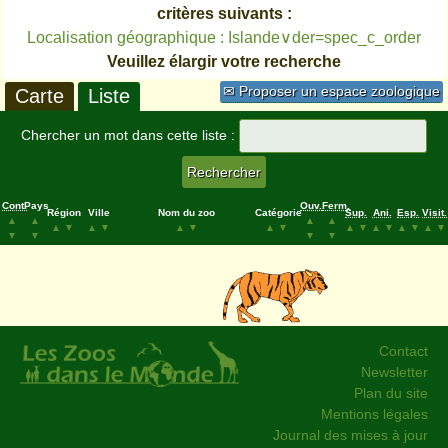
critères suivants :
Localisation géographique : Islande∨der=spec_c_order
Veuillez élargir votre recherche
✉ Proposer un espace zoologique
Carte
Liste
Chercher un mot dans cette liste :
Cont.
Pays
Ouv.
Ferm.
Région
Ville
Nom du zoo
Catégorie
Sup.
Ani.
Esp.
Visit.
▲
▲
▲
▲
▲
▼
▲
▼
▲
▼
▲
▼
▲
▼
▲
▼
▲
▼
▲
▼
▼
▼
▼
▼
Contact
Newsletter
Plan du site
Mentions légales
Journal des mises à jour