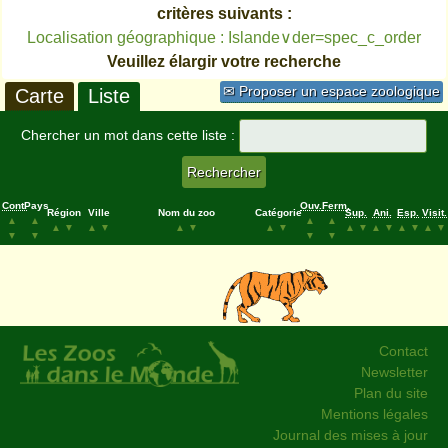
critères suivants :
Localisation géographique : Islande∨der=spec_c_order
Veuillez élargir votre recherche
✉ Proposer un espace zoologique
Carte
Liste
Chercher un mot dans cette liste :
Cont.
Pays
Ouv.
Ferm.
Région
Ville
Nom du zoo
Catégorie
Sup.
Ani.
Esp.
Visit.
▲
▲
▲
▲
▲
▼
▲
▼
▲
▼
▲
▼
▲
▼
▲
▼
▲
▼
▲
▼
▼
▼
▼
▼
Contact
Newsletter
Plan du site
Mentions légales
Journal des mises à jour