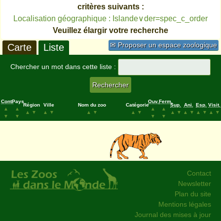
critères suivants :
Localisation géographique : Islande∨der=spec_c_order
Veuillez élargir votre recherche
✉ Proposer un espace zoologique
Carte
Liste
Chercher un mot dans cette liste :
Cont.
Pays
Ouv.
Ferm.
Région
Ville
Nom du zoo
Catégorie
Sup.
Ani.
Esp.
Visit.
▲
▲
▲
▲
▲
▼
▲
▼
▲
▼
▲
▼
▲
▼
▲
▼
▲
▼
▲
▼
▼
▼
▼
▼
Contact
Newsletter
Plan du site
Mentions légales
Journal des mises à jour