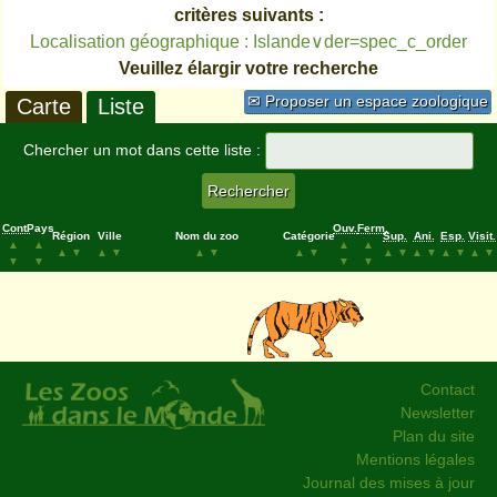
critères suivants :
Localisation géographique : Islande∨der=spec_c_order
Veuillez élargir votre recherche
✉ Proposer un espace zoologique
Carte
Liste
Chercher un mot dans cette liste :
Cont.
Pays
Ouv.
Ferm.
Région
Ville
Nom du zoo
Catégorie
Sup.
Ani.
Esp.
Visit.
▲
▲
▲
▲
▲
▼
▲
▼
▲
▼
▲
▼
▲
▼
▲
▼
▲
▼
▲
▼
▼
▼
▼
▼
Contact
Newsletter
Plan du site
Mentions légales
Journal des mises à jour