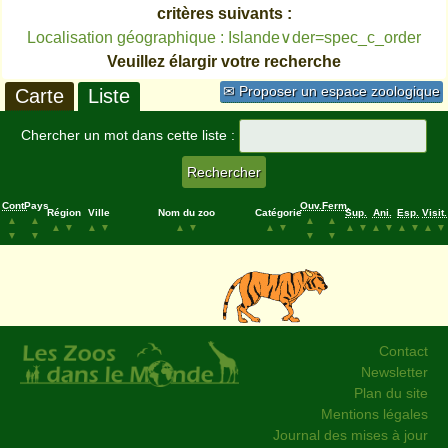
critères suivants :
Localisation géographique : Islande∨der=spec_c_order
Veuillez élargir votre recherche
✉ Proposer un espace zoologique
Carte
Liste
Chercher un mot dans cette liste :
Cont.
Pays
Ouv.
Ferm.
Région
Ville
Nom du zoo
Catégorie
Sup.
Ani.
Esp.
Visit.
▲
▲
▲
▲
▲
▼
▲
▼
▲
▼
▲
▼
▲
▼
▲
▼
▲
▼
▲
▼
▼
▼
▼
▼
Contact
Newsletter
Plan du site
Mentions légales
Journal des mises à jour