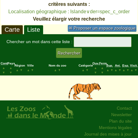
critères suivants :
Localisation géographique : Islande∨der=spec_c_order
Veuillez élargir votre recherche
✉ Proposer un espace zoologique
Carte
Liste
Chercher un mot dans cette liste :
Cont.
Pays
Ouv.
Ferm.
Région
Ville
Nom du zoo
Catégorie
Sup.
Ani.
Esp.
Visit.
▲
▲
▲
▲
▲
▼
▲
▼
▲
▼
▲
▼
▲
▼
▲
▼
▲
▼
▲
▼
▼
▼
▼
▼
Contact
Newsletter
Plan du site
Mentions légales
Journal des mises à jour