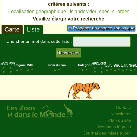
critères suivants :
Localisation géographique : Islande∨der=spec_c_order
Veuillez élargir votre recherche
✉ Proposer un espace zoologique
Carte
Liste
Chercher un mot dans cette liste :
Cont.
Pays
Ouv.
Ferm.
Région
Ville
Nom du zoo
Catégorie
Sup.
Ani.
Esp.
Visit.
▲
▲
▲
▲
▲
▼
▲
▼
▲
▼
▲
▼
▲
▼
▲
▼
▲
▼
▲
▼
▼
▼
▼
▼
Contact
Newsletter
Plan du site
Mentions légales
Journal des mises à jour