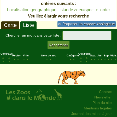
critères suivants :
Localisation géographique : Islande∨der=spec_c_order
Veuillez élargir votre recherche
✉ Proposer un espace zoologique
Carte
Liste
Chercher un mot dans cette liste :
Cont.
Pays
Ouv.
Ferm.
Région
Ville
Nom du zoo
Catégorie
Sup.
Ani.
Esp.
Visit.
▲
▲
▲
▲
▲
▼
▲
▼
▲
▼
▲
▼
▲
▼
▲
▼
▲
▼
▲
▼
▼
▼
▼
▼
Contact
Newsletter
Plan du site
Mentions légales
Journal des mises à jour