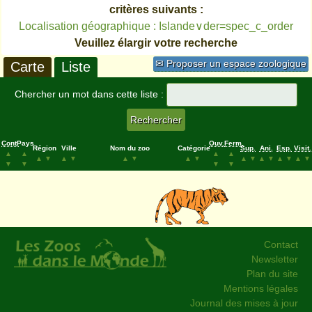
critères suivants :
Localisation géographique : Islande∨der=spec_c_order
Veuillez élargir votre recherche
✉ Proposer un espace zoologique
Carte
Liste
Chercher un mot dans cette liste :
Cont.
Pays
Ouv.
Ferm.
Région
Ville
Nom du zoo
Catégorie
Sup.
Ani.
Esp.
Visit.
▲
▲
▲
▲
▲
▼
▲
▼
▲
▼
▲
▼
▲
▼
▲
▼
▲
▼
▲
▼
▼
▼
▼
▼
Contact
Newsletter
Plan du site
Mentions légales
Journal des mises à jour