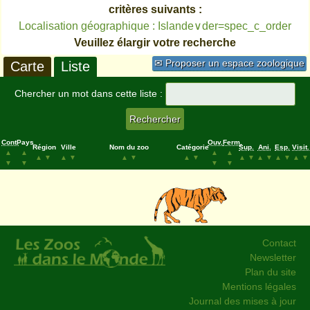
critères suivants :
Localisation géographique : Islande∨der=spec_c_order
Veuillez élargir votre recherche
✉ Proposer un espace zoologique
Carte
Liste
Chercher un mot dans cette liste :
Cont.
Pays
Ouv.
Ferm.
Région
Ville
Nom du zoo
Catégorie
Sup.
Ani.
Esp.
Visit.
▲
▲
▲
▲
▲
▼
▲
▼
▲
▼
▲
▼
▲
▼
▲
▼
▲
▼
▲
▼
▼
▼
▼
▼
Contact
Newsletter
Plan du site
Mentions légales
Journal des mises à jour